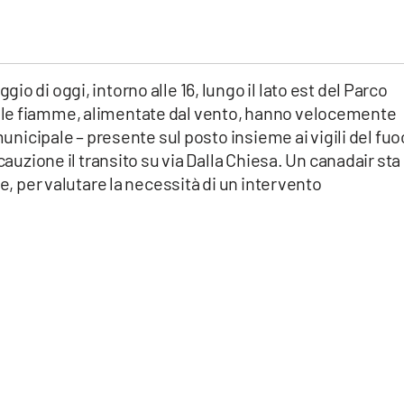
o di oggi, intorno alle 16, lungo il lato est del Parco
le fiamme, alimentate dal vento, hanno velocemente
 municipale – presente sul posto insieme ai vigili del fu
cauzione il transito su via Dalla Chiesa. Un canadair sta
ne, per valutare la necessità di un intervento