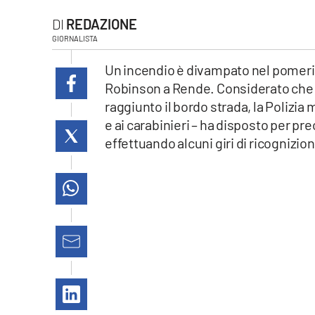
laconair.it
REDAZIONE
GIORNALISTA
lacitymag.it
Un incendio è divampato nel pomeriggi
ilreggino.it
Robinson a Rende. Considerato che 
raggiunto il bordo strada, la Polizia
cosenzachannel.it
e ai carabinieri – ha disposto per pre
effettuando alcuni giri di ricognizio
ilvibonese.it
catanzarochannel.it
lacapitalenews.it
App
Android