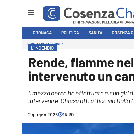
Sezioni
CRONACA
POLITICA
SANITÀ
COSENZA C
Cronaca
HOME PAGE
CRONACA
L’INCENDIO
Politica
Rende, fiamme nel
Cosenza Calcio
intervenuto un ca
Economia e Lavoro
Il mezzo aereo ha effettuato alcun giri d
Italia Mondo
intervenire. Chiusa al traffico via Dalla
Sanità
2 giugno 2026
15:39
Sport