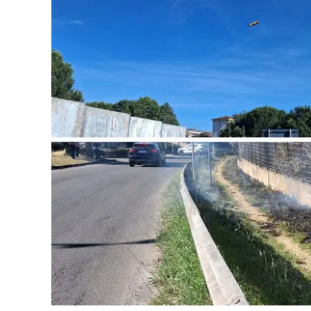
Cultura
Ambiente
Streaming
LaC TV
Lac Network
LaC OnAir
LaC
Network
lacplay.it
lactv.it