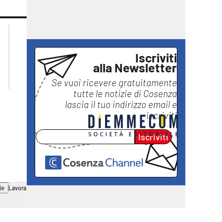
lacplay.it
lacitymag.it
lactv.it
lacapitalenews.it
laconair.it
ilreggino.it
Iscriviti
alla Newsletter
ilvibonese.it
catanzarochannel.it
Se vuoi ricevere gratuitamente
tutte le notizie di
Cosenza
lascia il tuo indirizzo email e
iscriviti
Iscriviti
ie
Lavora con noi